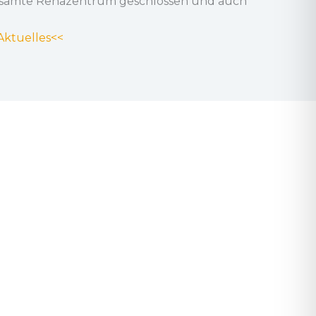
s gesamte Rehazentrum geschlossen und auch
Aktuelles<<