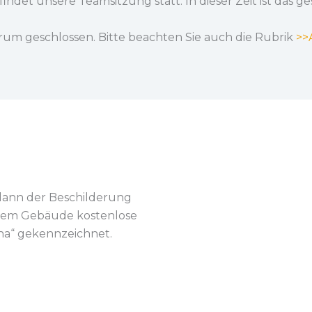
findet unsere Teamsitzung statt. In dieser Zeit ist da
rum geschlossen. Bitte beachten Sie auch die Rubrik
>>
dann der Beschilderung
r dem Gebäude kostenlose
eha“ gekennzeichnet.